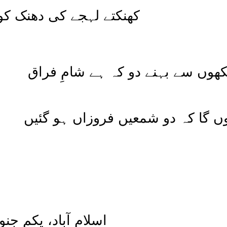
کھنکتے لہجے کی دھنک کو، 
نکھوں سے بہنے دو کہ ہے شامِ فراق
 گا کہ دو شمعیں فروزاں ہو گئیں
اسلام آباد، یکم جنوری ۱۹۷۴ء قبل