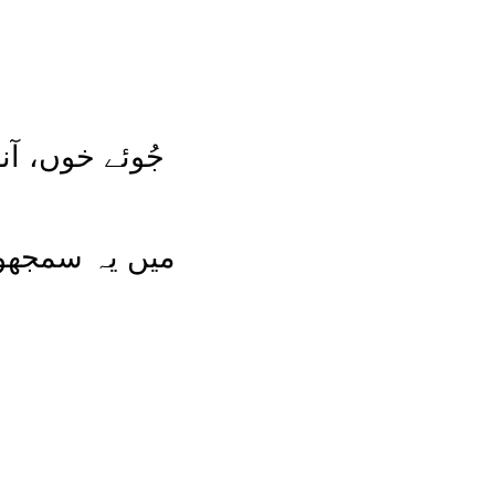
جُوئے خوں، آ
میں یہ سمجھوں