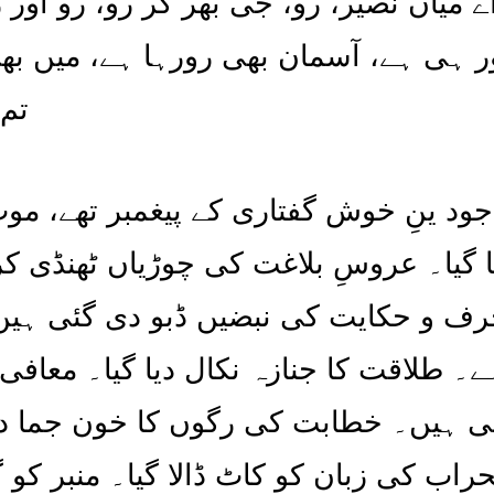
اے میاں نصیر، رو، جی بھر کر رو، رو اور
 ہی ہے، آسمان بھی رورہا ہے، میں بھی
تم
جود ینِ خوش گفتاری کے پیغمبر تھے، موت
ا گیا۔ عروسِ بلاغت کی چوڑیاں ٹھنڈی ک
گارِ حرف و حکایت کی نبضیں ڈبو دی گئی 
۔ طلاقت کا جنازہ نکال دیا گیا۔ معافی
ی ہیں۔ خطابت کی رگوں کا خون جما دیا 
 کی زبان کو کاٹ ڈالا گیا۔ منبر کو گونگ