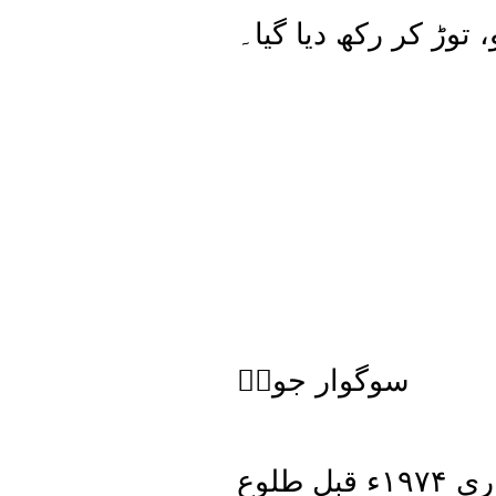
توڑ کر رکھ دیا گیا۔
سوگوار جوشؔ
ِ طلوع