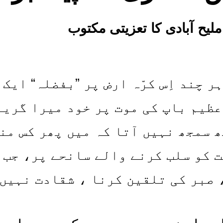
لیح آبادی کا تعزیتی مکتوب
ر چند اِس کرّہ ارض پر ”بفضلہ“ ایک
عظیم باپ کی موت پر خود میرا گریب
 سمجھ نہیں آتا کہ میں پھر کس من
ت کو سلب کرنے والے سانحے پر، جب 
، صبر کی تلقین کرنا ، شقادت نہیں 