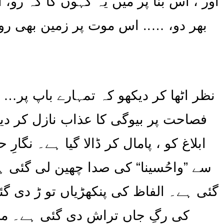
اور ، اس بنا پر میں یہ کہوں گا کہ رو، 
بھر دو، ….. اس موت پر زمین بھی رور
نظر اٹھا کر دیکھو کہ تمہارے باپ پر… 
فصاحت پر بیوگی کا عذاب نازل کر دی
ابلاغ کو ، پامال کر ڈالا گیا ہے۔ ن
سے ”واحُسینا“ کی صدا چھین لی گئی ہے
گئی ہے۔ الفاظ کی پنکھڑیاں تو ڑ دی گئ
کی رگِ جاں تراش دی گئی ہے۔ محراب