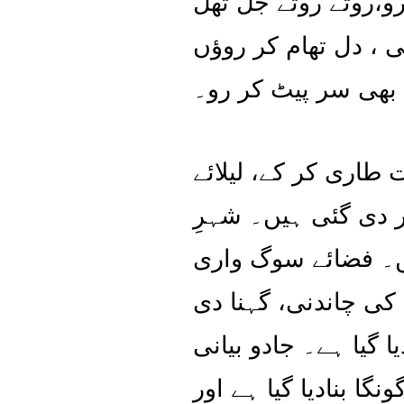
 رو،روتے روتے جل تھل
 ، دل تھام کر روؤں
 بھی سر پیٹ کر رو۔
 طاری کر کے، لیلائے
ر دی گئی ہیں۔ شہرِ
ہیں۔ فضائے سوگ واری
 کی چاندنی، گہنا دی
گیا ہے۔ جادو بیانی
ا بنادیا گیا ہے اور