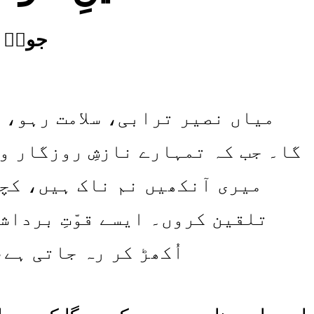
جوشؔ م
میاں نصیر ترابی، سلامت رہو، ہ
گا۔ جب کہ تمہارے نازشِ روزگار و
میری آنکھیں نم ناک ہیں، کچھ
تلقین کروں۔ ایسے قوّتِ برداش
اُکھڑ کر رہ جاتی ہے