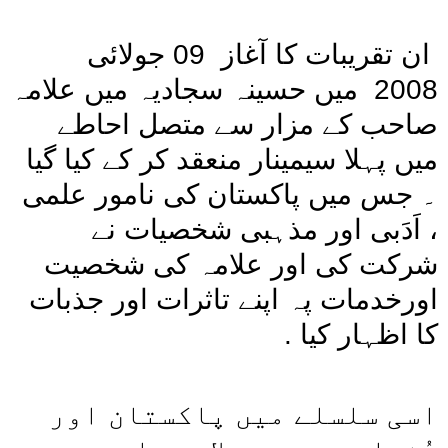
ان تقریبات کا آغاز 09 جولائی
2008 میں حسینہ سجادیہ میں علامہ
صاحب كے مزار سے متصل احاطے
میں پہلا سیمینار منعقد کر كے کیا گیا
۔ جس میں پاکستان کی نامور علمی
، اَدَبی اور مذہبی شخصیات نے
شرکت کی اور علامہ کی شخصیت
اورخدمات پہ اپنے تاثرات اور جذبات
کا اظہار کیا .
اسی سلسلے میں پاکستان اور