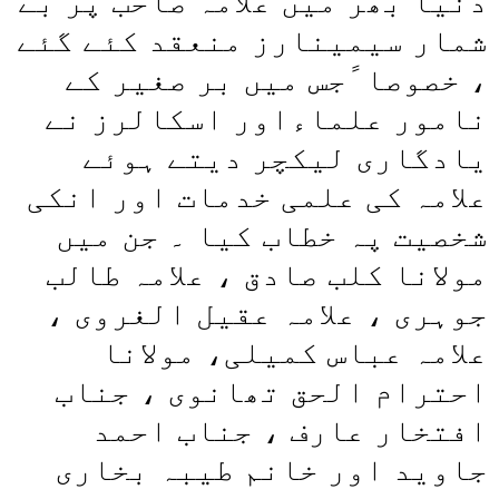
دُنیا بھر میں علامہ صاحب پر بے
شمار سیمینارز منعقد کئے گئے
، خصوصا ًجس میں بر صغیر كے
نامور علماءاور اسکالرز نے
یادگاری لیکچر دیتے ہوئے
علامہ کی علمی خدمات اور انکی
شخصیت پہ خطاب کیا ۔ جن میں
مولانا کلب صادق ، علامہ طالب
جوہری ، علامہ عقیل الغروی ،
علامہ عباس کمیلی، مولانا
احترام الحق تھانوی ، جناب
افتخار عارف ، جناب احمد
جاوید اور خانم طیبہ بخاری