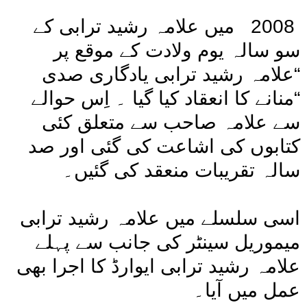
2008 میں علامہ رشید ترابی كے
سو سالہ یوم ولادت كے موقع پر
“علامہ رشید ترابی یادگاری صدی
“منانے کا انعقاد کیا گیا ۔ اِس حوالے
سے علامہ صاحب سے متعلق کئی
کتابوں کی اشاعت کی گئی اور صد
سالہ تقریبات منعقد کی گئیں۔
اسی سلسلے میں علامہ رشید ترابی
میموریل سینٹر کی جانب سے پہلے
علامہ رشید ترابی ایوارڈ کا اجرا بھی
عمل میں آیا۔